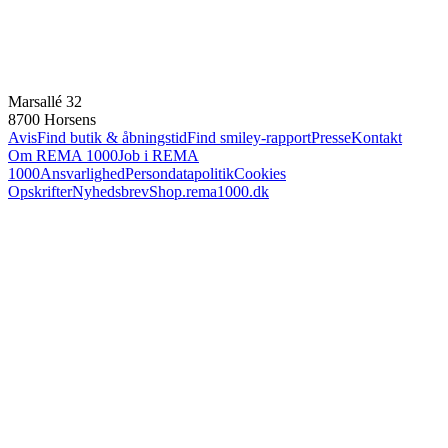
Marsallé 32
8700 Horsens
Avis
Find butik & åbningstid
Find smiley-rapport
Presse
Kontakt
Om REMA 1000
Job i REMA
1000
Ansvarlighed
Persondatapolitik
Cookies
Opskrifter
Nyhedsbrev
Shop.rema1000.dk