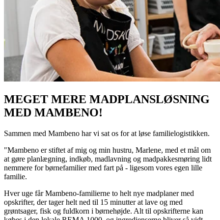
MEGET MERE MADPLANSLØSNING
MED MAMBENO!
Sammen med Mambeno har vi sat os for at løse familielogistikken.
"Mambeno er stiftet af mig og min hustru, Marlene, med et mål om
at gøre planlægning, indkøb, madlavning og madpakkesmøring lidt
nemmere for børnefamilier med fart på - ligesom vores egen lille
familie.
Hver uge får Mambeno-familierne to helt nye madplaner med
opskrifter, der tager helt ned til 15 minutter at lave og med
grøntsager, fisk og fuldkorn i børnehøjde. Alt til opskrifterne kan
købes i den lokale REMA 1000, og ingredienserne bliver så vidt